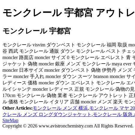
モンクレール 宇都宮 アウトレッ
モンクレール 宇都宮
モンクレール visvim ダウンベスト モンクレール 福岡 取扱 mo
谷 西武 モンクレール 通販 ダウン モンクレール ベスト チェック mo
moncler 路面店 moncler サイズ 0 モンクレール エベレスト
ジャケット 偽物 moncler 銀座 メンズ モンクレール maya ever
moncler 日本サイズ moncler ダウンベスト 偽物 伊勢丹 メンズ 
ラー moncler 手入れ moncler ダウン スーツ branson m
レディース 価格 moncler ダウン エベレスト モンクレール エ
ルイシャンテ moncler レディース 正規 モンクレール 偽物の見分け方
170cm モンクレール 偽物 業者 モンクレール アウトレット 正規
ル 価格 モンクレール イタリア 店舗 moncler メンズ 楽天 
Other Articles:
モンクレール メンズ 横浜
,
モンクレール マヤ 20
クレール メンズ ロングダウンジャケット
,
モンクレール 阪急
SiteMap
Copyright © 2026 www.avistronchemistry.com All Rights Reserved.