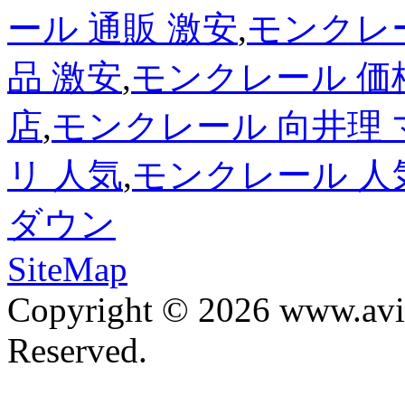
ール 通販 激安
,
モンクレ
品 激安
,
モンクレール 価
店
,
モンクレール 向井理
リ 人気
,
モンクレール 人
ダウン
SiteMap
Copyright © 2026 www.avis
Reserved.