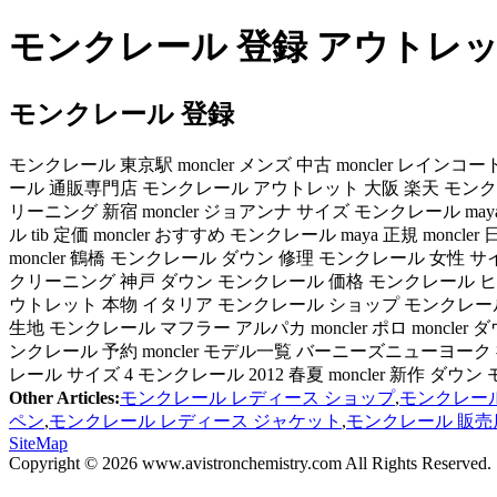
モンクレール 登録 アウトレット
モンクレール 登録
モンクレール 東京駅 moncler メンズ 中古 moncler レインコ
ール 通販専門店 モンクレール アウトレット 大阪 楽天 モンクレ
リーニング 新宿 moncler ジョアンナ サイズ モンクレール 
ル tib 定価 moncler おすすめ モンクレール maya 正規 mo
moncler 鶴橋 モンクレール ダウン 修理 モンクレール 女性
クリーニング 神戸 ダウン モンクレール 価格 モンクレール ヒ
ウトレット 本物 イタリア モンクレール ショップ モンクレール
生地 モンクレール マフラー アルパカ moncler ポロ moncler
ンクレール 予約 moncler モデル一覧 バーニーズニューヨーク
レール サイズ 4 モンクレール 2012 春夏 moncler 新作 ダウ
Other Articles:
モンクレール レディース ショップ
,
モンクレール
ペン
,
モンクレール レディース ジャケット
,
モンクレール 販売
SiteMap
Copyright © 2026 www.avistronchemistry.com All Rights Reserved.