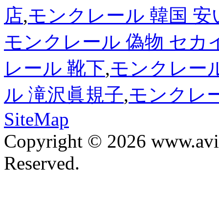
店
,
モンクレール 韓国 安
モンクレール 偽物 セカ
レール 靴下
,
モンクレール
ル 滝沢眞規子
,
モンクレー
SiteMap
Copyright © 2026 www.avis
Reserved.