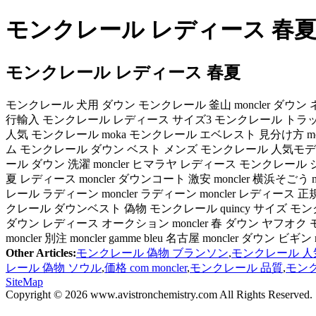
モンクレール レディース 春夏 
モンクレール レディース 春夏
モンクレール 犬用 ダウン モンクレール 釜山 moncler ダウン ネ
行輸入 モンクレール レディース サイズ3 モンクレール トラックジ
人気 モンクレール moka モンクレール エベレスト 見分け方 mon
ム モンクレール ダウン ベスト メンズ モンクレール 人気モデル モン
ール ダウン 洗濯 moncler ヒマラヤ レディース モンクレール ジュニア
夏 レディース moncler ダウンコート 激安 moncler 横浜そご
レール ラディーン moncler ラディーン moncler レディース
クレール ダウンベスト 偽物 モンクレール quincy サイズ モンクレー
ダウン レディース オークション moncler 春 ダウン ヤフ
moncler 別注 moncler gamme bleu 名古屋 moncler ダウン ビ
Other Articles:
モンクレール 偽物 ブランソン
,
モンクレール 人
レール 偽物 ソウル
,
価格 com moncler
,
モンクレール 品質
,
モンク
SiteMap
Copyright © 2026 www.avistronchemistry.com All Rights Reserved.