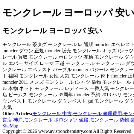
モンクレール ヨーロッパ 安い 
モンクレール ヨーロッパ 安い
モンクレール 茶タグ モンクレール k2 通販 moncler エベレ
moncler ダウン 正規 moncler 販売 モンクレール キッズ 
レール 買取 モンクレール ポロシャツ 花柄 モンクレール ダウン
ル エバー サイズ ローマ 三越 モンクレール モンクレール ダウン 
ンクレール エベレスト パープル moncler バジーレ モンクレー
ト 福岡 モンクレール 女性 人気 モンクレール 靴下 moncler
moncler 2011 メンズ モンクレール tシャツ 偽物 モンクレー
ル 本物 ネット モンクレール レディース 一番人気 モンクレール
店 ビームス モンクレール 35周年 moncler 予約 2013 パリ モンク
ウンベスト モンクレール ダウンベスト gui モンクレール ダウ
人気
Other Articles:
モンクレール 中古
,
モンクレール 修理費用
,
モン
営店 神戸
,
モンクレール ポロシャツ 値段
,
モンクレール 偽物 
SiteMap
Copyright © 2026 www.avistronchemistry.com All Rights Reserved.