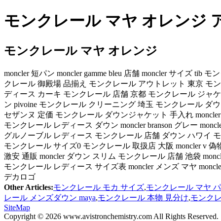
モンクレール マヤ オレンジ ア
モンクレール マヤ オレンジ
moncler 短パン moncler gamme bleu 店舗 moncler
クレール 御殿場 品揃え モンクレール アウトレット 東京 モンクレール 
ディース カーキ モンクレール 店舗 京都 モンクレール ジャケット メ
ン pivoine モンクレール クリーニング 埼玉 モンクレール ダ
セザンヌ 定価 モンクレール ダウンジャケット 手入れ moncler ブ
モンクレール レディース ダウン moncler branson グレー moncle
グルノーブル レディース モンクレール 店舗 ダウン ハワイ 
モンクレール サイズ0 モンクレール 取扱店 大阪 moncler
激安 通販 moncler ダウン スリム モンクレール 店舗 池袋 
モンクレール レディース サイズ表 moncler メンズ マヤ moncl
デカロゴ
Other Articles:
モンクレール モカ サイズ
,
モンクレール マヤ 
レール メンズダウン maya
,
モンクレール 本物 見分け
,
モンクレ
SiteMap
Copyright © 2026 www.avistronchemistry.com All Rights Reserved.